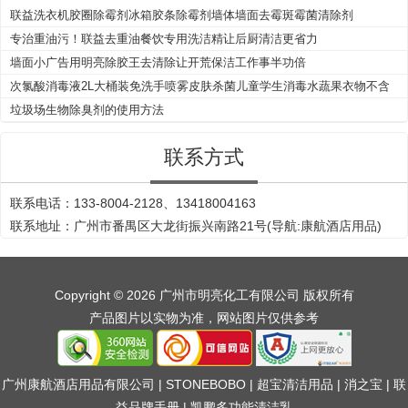
联益洗衣机胶圈除霉剂冰箱胶条除霉剂墙体墙面去霉斑霉菌清除剂
专治重油污！联益去重油餐饮专用洗洁精让后厨清洁更省力
墙面小广告用明亮除胶王去清除让开荒保洁工作事半功倍
次氯酸消毒液2L大桶装免洗手喷雾皮肤杀菌儿童学生消毒水蔬果衣物不含
酒精
垃圾场生物除臭剂的使用方法
联系方式
联系电话：133-8004-2128、13418004163
联系地址：广州市番禺区大龙街振兴南路21号(导航:康航酒店用品)
Copyright © 2026 广州市明亮化工有限公司 版权所有
产品图片以实物为准，网站图片仅供参考
广州康航酒店用品有限公司
|
STONEBOBO
|
超宝清洁用品
|
消之宝
|
联
益品牌手册
|
凯鹏多功能清洁乳