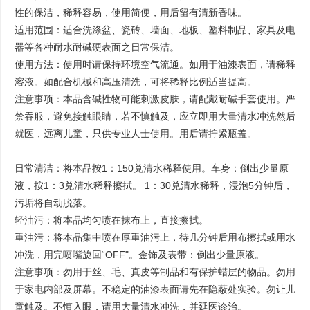
性的保洁，稀释容易，使用简便，用后留有清新香味。
适用范围：适合洗涤盆、瓷砖、墙面、地板、塑料制品、家具及电
器等各种耐水耐碱硬表面之日常保洁。
使用方法：使用时请保持环境空气流通。如用于油漆表面，请稀释
溶液。如配合机械和高压清洗，可将稀释比例适当提高。
注意事项：本品含碱性物可能刺激皮肤，请配戴耐碱手套使用。严
禁吞服，避免接触眼睛，若不慎触及，应立即用大量清水冲洗然后
就医，远离儿童，只供专业人士使用。用后请拧紧瓶盖。
日常清洁：将本品按1：150兑清水稀释使用。车身：倒出少量原
液，按1：3兑清水稀释擦拭。 1：30兑清水稀释，浸泡5分钟后，
污垢将自动脱落。
轻油污：将本品均匀喷在抹布上，直接擦拭。
重油污：将本品集中喷在厚重油污上，待几分钟后用布擦拭或用水
冲洗，用完喷嘴旋回“OFF"。金饰及表带：倒出少量原液。
注意事项：勿用于丝、毛、真皮等制品和有保护蜡层的物品。勿用
于家电内部及屏幕。不稳定的油漆表面请先在隐蔽处实验。勿让儿
童触及。不慎入眼，请用大量清水冲洗，并延医诊治。