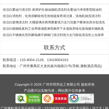
佳洁白重油污清洁剂 厨房炉灶抽油烟机清洗剂去重油污净清香型除油剂
佳洁白消泡剂，化泡溶解除泡无泡地毯保养清洁液，洗地机抽洗清洁剂
佳洁白玻璃清洁剂 大桶玻璃水商用擦窗强力去污洗窗户擦淋浴房水垢清洗
剂
佳洁白植物除臭剂工业养殖场喷淋塔厕所下水道除异味垃圾场微生物除臭
剂
佳洁白不锈钢光亮剂擦电梯不锈钢门清洁剂强力去污除垢清洗剂上光保养
液
联系方式
联系电话：133-8004-2128、13418004163
联系地址：广州市番禺区大龙街振兴南路21号(导航:康航酒店用品)
Copyright © 2026 广州市明亮化工有限公司 版权所有
产品图片以实物为准，网站图片仅供参考
广州康航酒店用品有限公司
|
STONEBOBO
|
超宝清洁用品
|
消之宝
|
联